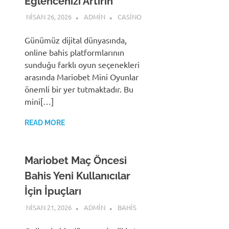
Eğlencenizi Artırın
NISAN 26, 2026
ADMIN
CASINO
Günümüz dijital dünyasında,
online bahis platformlarının
sunduğu farklı oyun seçenekleri
arasında Mariobet Mini Oyunlar
önemli bir yer tutmaktadır. Bu
mini[…]
READ MORE
Mariobet Maç Öncesi
Bahis Yeni Kullanıcılar
İçin İpuçları
NISAN 21, 2026
ADMIN
BAHIS