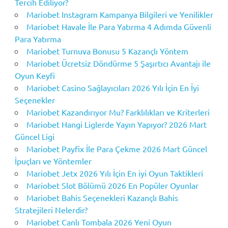
Tercih Ediliyor?
Mariobet Instagram Kampanya Bilgileri ve Yenilikler
Mariobet Havale İle Para Yatırma 4 Adımda Güvenli
Para Yatırma
Mariobet Turnuva Bonusu 5 Kazançlı Yöntem
Mariobet Ücretsiz Döndürme 5 Şaşırtıcı Avantajı ile
Oyun Keyfi
Mariobet Casino Sağlayıcıları 2026 Yılı İçin En İyi
Seçenekler
Mariobet Kazandırıyor Mu? Farklılıkları ve Kriterleri
Mariobet Hangi Liglerde Yayın Yapıyor? 2026 Mart
Güncel Ligi
Mariobet Payfix İle Para Çekme 2026 Mart Güncel
İpuçları ve Yöntemler
Mariobet Jetx 2026 Yılı İçin En iyi Oyun Taktikleri
Mariobet Slot Bölümü 2026 En Popüler Oyunlar
Mariobet Bahis Seçenekleri Kazançlı Bahis
Stratejileri Nelerdir?
Mariobet Canlı Tombala 2026 Yeni Oyun