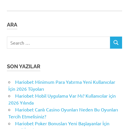
ARA
Search
SEARCH
for:
SON YAZILAR
Mariobet Minimum Para Yatırma Yeni Kullanıcılar
İçin 2026 Tüyoları
Mariobet Mobil Uygulama Var Mı? Kullanıcılar için
2026 Yılında
Mariobet Canlı Casino Oyunları Neden Bu Oyunları
Tercih Etmelisiniz?
Mariobet Poker Bonusları Yeni Başlayanlar İçin