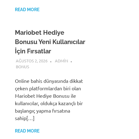
READ MORE
Mariobet Hediye
Bonusu Yeni Kullanıcılar
İçin Fırsatlar
AĞUSTOS 2, 2026
ADMIN
BONUS
Online bahis dünyasında dikkat
çeken platformlardan biri olan
Mariobet Hediye Bonusu ile
kullanıcılar, oldukça kazançlı bir
başlangıç yapma fırsatına
sahip[…]
READ MORE