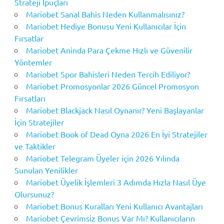
Strateji İpuçları
Mariobet Sanal Bahis Neden Kullanmalısınız?
Mariobet Hediye Bonusu Yeni Kullanıcılar İçin
Fırsatlar
Mariobet Aninda Para Çekme Hızlı ve Güvenilir
Yöntemler
Mariobet Spor Bahisleri Neden Tercih Ediliyor?
Mariobet Promosyonlar 2026 Güncel Promosyon
Fırsatları
Mariobet Blackjack Nasıl Oynanır? Yeni Başlayanlar
İçin Stratejiler
Mariobet Book of Dead Oyna 2026 En İyi Stratejiler
ve Taktikler
Mariobet Telegram Üyeler için 2026 Yılında
Sunulan Yenilikler
Mariobet Üyelik İşlemleri 3 Adımda Hızla Nasıl Üye
Olursunuz?
Mariobet Bonus Kuralları Yeni Kullanıcı Avantajları
Mariobet Çevrimsiz Bonus Var Mı? Kullanıcıların