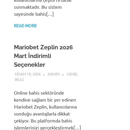
sunmaktadır. Bu sistem
sayesinde bahis[…]
READ MORE
Mariobet Zeplin 2026
Mart İndirimli
Seçenekler
NISAN 19, 2026
ADMIN
GENEL
BILGI
Online bahis sektöründe
kendine sağlam bir yer edinen
Mariobet Zeplin, kullanıcılarına
sunduğu avantajlarla dikkat
çekiyor. Bu platformda bahis
işlemlerinizi gerçekleştirmek[…]