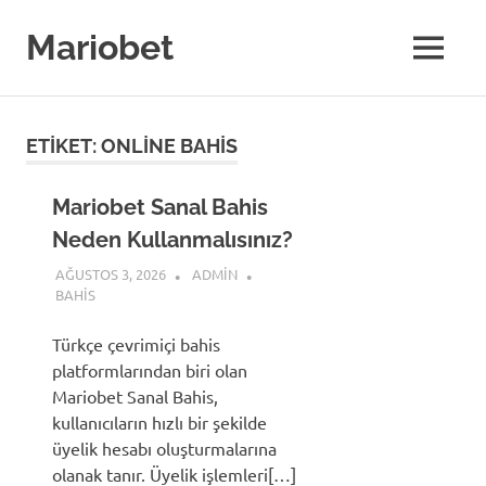
Skip
to
Mariobet
MENU
content
ETIKET:
ONLINE BAHIS
Mariobet Sanal Bahis
Neden Kullanmalısınız?
AĞUSTOS 3, 2026
ADMIN
BAHIS
Türkçe çevrimiçi bahis
platformlarından biri olan
Mariobet Sanal Bahis,
kullanıcıların hızlı bir şekilde
üyelik hesabı oluşturmalarına
olanak tanır. Üyelik işlemleri[…]