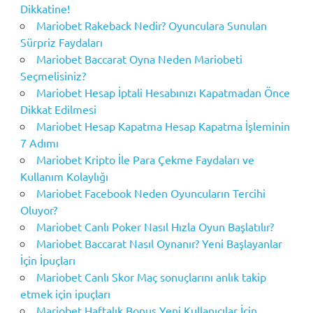
Dikkatine!
Mariobet Rakeback Nedir? Oyunculara Sunulan
Sürpriz Faydaları
Mariobet Baccarat Oyna Neden Mariobeti
Seçmelisiniz?
Mariobet Hesap İptali Hesabınızı Kapatmadan Önce
Dikkat Edilmesi
Mariobet Hesap Kapatma Hesap Kapatma İşleminin
7 Adımı
Mariobet Kripto İle Para Çekme Faydaları ve
Kullanım Kolaylığı
Mariobet Facebook Neden Oyuncuların Tercihi
Oluyor?
Mariobet Canlı Poker Nasıl Hızla Oyun Başlatılır?
Mariobet Baccarat Nasıl Oynanır? Yeni Başlayanlar
İçin İpuçları
Mariobet Canlı Skor Maç sonuçlarını anlık takip
etmek için ipuçları
Mariobet Haftalık Bonus Yeni Kullanıcılar İçin