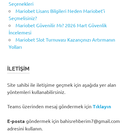
Seçenekleri
Mariobet Lisans Bilgileri Neden Mariobet’i
Seçmelisiniz?
Mariobet Güvenilir Mı? 2026 Mart Güvenlik
İncelemesi
Mariobet Slot Turnuvası Kazançınızı Artırmanın
Yolları
İLETIŞIM
Site sahibi ile iletişime geçmek için aşağıda yer alan
yöntemleri kullanabilirsiniz.
Teams üzerinden mesaj göndermek için
Tıklayın
E-posta
göndermek için
bahisrehberim7@gmail.com
adresini kullanın.