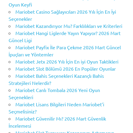
Oyun Keyfi
Mariobet Casino Sağlayıcıları 2026 Yılı İçin En İyi
Seçenekler
Mariobet Kazandırıyor Mu? Farklılıkları ve Kriterleri
Mariobet Hangi Liglerde Yayın Yapıyor? 2026 Mart
Güncel Ligi
Mariobet Payfix İle Para Çekme 2026 Mart Güncel
İpuçları ve Yöntemler
Mariobet Jetx 2026 Yılı İçin En iyi Oyun Taktikleri
Mariobet Slot Bölümü 2026 En Popüler Oyunlar
Mariobet Bahis Seçenekleri Kazançlı Bahis
Stratejileri Nelerdir?
Mariobet Canlı Tombala 2026 Yeni Oyun
Seçenekleri
Mariobet Lisans Bilgileri Neden Mariobet’i
Seçmelisiniz?
Mariobet Güvenilir Mı? 2026 Mart Güvenlik
İncelemesi
Mariobet Slot Turnuvası Kazançınızı Artırmanın