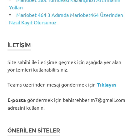
Yolları
Mariobet 464 3 Adımda Mariobet464 Üzerinden
Nasıl Kayıt Olursunuz
İLETIŞIM
Site sahibi ile iletişime geçmek için aşağıda yer alan
yöntemleri kullanabilirsiniz.
Teams üzerinden mesaj göndermek için
Tıklayın
E-posta
göndermek için
bahisrehberim7@gmail.com
adresini kullanın.
ÖNERILEN SITELER