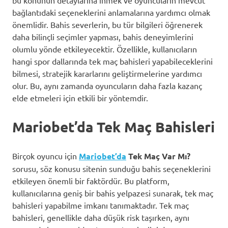
bağlantıdaki seçeneklerini anlamalarına yardımcı olmak
önemlidir. Bahis severlerin, bu tür bilgileri öğrenerek
daha bilinçli seçimler yapması, bahis deneyimlerini
olumlu yönde etkileyecektir. Özellikle, kullanıcıların
hangi spor dallarında tek maç bahisleri yapabileceklerini
bilmesi, stratejik kararlarını geliştirmelerine yardımcı
olur. Bu, aynı zamanda oyuncuların daha fazla kazanç
elde etmeleri için etkili bir yöntemdir.
Mariobet’da Tek Maç Bahisleri
Birçok oyuncu için
Mariobet’da
Tek Maç Var Mı?
sorusu, söz konusu sitenin sunduğu bahis seçeneklerini
etkileyen önemli bir faktördür. Bu platform,
kullanıcılarına geniş bir bahis yelpazesi sunarak, tek maç
bahisleri yapabilme imkanı tanımaktadır. Tek maç
bahisleri, genellikle daha düşük risk taşırken, aynı