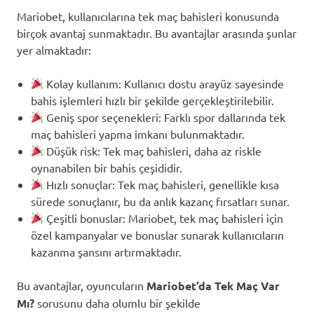
Mariobet, kullanıcılarına tek maç bahisleri konusunda
birçok avantaj sunmaktadır. Bu avantajlar arasında şunlar
yer almaktadır:
Kolay kullanım: Kullanıcı dostu arayüz sayesinde
bahis işlemleri hızlı bir şekilde gerçekleştirilebilir.
Geniş spor seçenekleri: Farklı spor dallarında tek
maç bahisleri yapma imkanı bulunmaktadır.
Düşük risk: Tek maç bahisleri, daha az riskle
oynanabilen bir bahis çeşididir.
Hızlı sonuçlar: Tek maç bahisleri, genellikle kısa
sürede sonuçlanır, bu da anlık kazanç fırsatları sunar.
Çeşitli bonuslar: Mariobet, tek maç bahisleri için
özel kampanyalar ve bonuslar sunarak kullanıcıların
kazanma şansını artırmaktadır.
Bu avantajlar, oyuncuların
Mariobet’da Tek Maç Var
Mı?
sorusunu daha olumlu bir şekilde