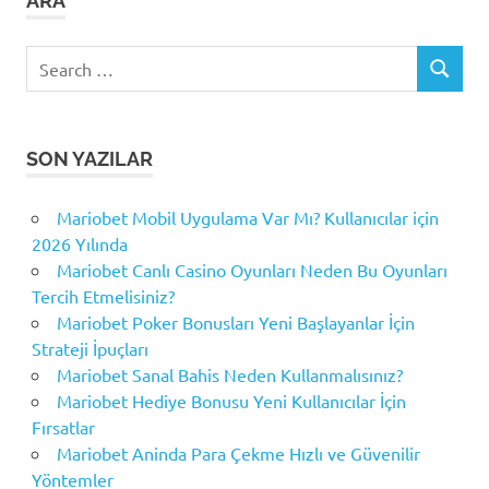
ARA
Search
SEARCH
for:
SON YAZILAR
Mariobet Mobil Uygulama Var Mı? Kullanıcılar için
2026 Yılında
Mariobet Canlı Casino Oyunları Neden Bu Oyunları
Tercih Etmelisiniz?
Mariobet Poker Bonusları Yeni Başlayanlar İçin
Strateji İpuçları
Mariobet Sanal Bahis Neden Kullanmalısınız?
Mariobet Hediye Bonusu Yeni Kullanıcılar İçin
Fırsatlar
Mariobet Aninda Para Çekme Hızlı ve Güvenilir
Yöntemler