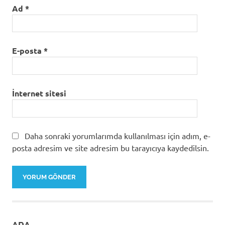
Ad
*
E-posta
*
İnternet sitesi
Daha sonraki yorumlarımda kullanılması için adım, e-
posta adresim ve site adresim bu tarayıcıya kaydedilsin.