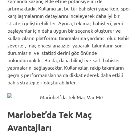
zamanda kazanç elde etme potansiyelini de
artırmaktadır. Kullanıcılar, bu tür bahisleri yaparken, spor
karşılaşmalarının detaylarını inceleyerek daha iyi bir
strateji geliştirebilirler. Ayrıca, tek maç bahisleri, yeni
başlayanlar için daha uygun bir seçenek oluşturur ve
kullanıcıların platformu tanımalarına yardımcı olur. Bahis
severler, maç öncesi analizler yaparak, takımların son
durumlarını ve istatistiklerini göz önünde
bulundurmalıdır. Bu da, daha bilinçli ve karlı bahisler
yapmalarını sağlayacaktır. Kullanıcılar, rakip takımların
geçmiş performanslarına da dikkat ederek daha etkili
bahis stratejileri oluşturabilirler.
Mariobet’da Tek Maç
Avantajları