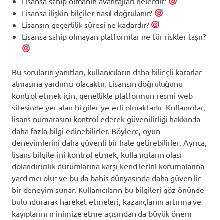
Lisansa sahip olmanın avantajları nelerdir?
Lisansa ilişkin bilgiler nasıl doğrulanır?
Lisansın geçerlilik süresi ne kadardır?
Lisansa sahip olmayan platformlar ne tür riskler taşır?
Bu soruların yanıtları, kullanıcıların daha bilinçli kararlar
almasına yardımcı olacaktır. Lisansın doğruluğunu
kontrol etmek için, genellikle platformun resmi web
sitesinde yer alan bilgiler yeterli olmaktadır. Kullanıcılar,
lisans numarasını kontrol ederek güvenilirliği hakkında
daha fazla bilgi edinebilirler. Böylece, oyun
deneyimlerini daha güvenli bir hale getirebilirler. Ayrıca,
lisans bilgilerini kontrol etmek, kullanıcıların olası
dolandırıcılık durumlarına karşı kendilerini korumalarına
yardımcı olur ve bu da bahis dünyasında daha güvenilir
bir deneyim sunar. Kullanıcıların bu bilgileri göz önünde
bulundurarak hareket etmeleri, kazançlarını artırma ve
kayıplarını minimize etme açısından da büyük önem