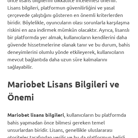
Lisans bilgileri, platformun güvenilirliğini ve yasal
çerçevede çalıştığını gösteren en önemli kriterlerden
biridir. Böylelikle, oyuncuların olası sorunlarla karşılaşma
riskini en aza indirmek mümkün olacaktır. Ayrıca, lisanslı
bir platformda yer almak, kullanıcıların kendilerini daha
güvende hissetmelerine olanak tanır ve bu durum, bahis
deneyimlerini olumlu yönde etkileyerek, kullanıcıların
mevcut bağlantıda daha uzun süre kalmalarını
sağlayabilir.
Mariobet Lisans Bilgileri ve
Önemi
Mariobet lisans bilgileri
, kullanıcıların bu platformda
bahis yapmadan önce bilmesi gereken temel
unsurlardan biridir. Lisans, genellikle uluslararası
otoriteler tarafından verilir ve bu da platformun belirli