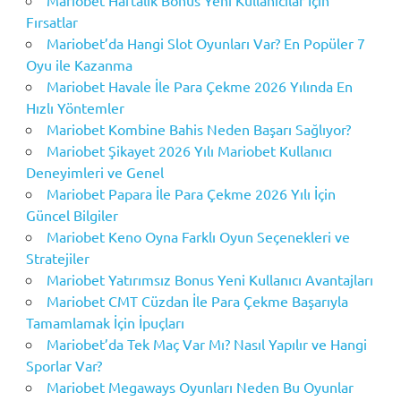
Mariobet Haftalık Bonus Yeni Kullanıcılar İçin
Fırsatlar
Mariobet’da Hangi Slot Oyunları Var? En Popüler 7
Oyu ile Kazanma
Mariobet Havale İle Para Çekme 2026 Yılında En
Hızlı Yöntemler
Mariobet Kombine Bahis Neden Başarı Sağlıyor?
Mariobet Şikayet 2026 Yılı Mariobet Kullanıcı
Deneyimleri ve Genel
Mariobet Papara İle Para Çekme 2026 Yılı İçin
Güncel Bilgiler
Mariobet Keno Oyna Farklı Oyun Seçenekleri ve
Stratejiler
Mariobet Yatırımsız Bonus Yeni Kullanıcı Avantajları
Mariobet CMT Cüzdan İle Para Çekme Başarıyla
Tamamlamak İçin İpuçları
Mariobet’da Tek Maç Var Mı? Nasıl Yapılır ve Hangi
Sporlar Var?
Mariobet Megaways Oyunları Neden Bu Oyunlar