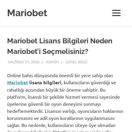
Skip
to
Mariobet
MENU
content
Mariobet Lisans Bilgileri Neden
Mariobet’i Seçmelisiniz?
HAZIRAN 21, 2026
ADMIN
GENEL BILGI
Online bahis dünyasında önemli bir yere sahip olan
Mariobet
lisans bilgileri
, kullanıcıların güvenliği ve
rahatlığı açısından büyük bir öneme sahiptir. Bu
platform, lisanslı bir şekilde hizmet vermesi sayesinde
üyelerine güvenli bir oyun deneyimi sunmayı
hedeflemektedir. Lisansın varlığı, oyuncuların haklarının
korunmasını ve adil oyun kurallarının uygulanmasını
sağlar. Bu nedenle, kullanıcıların siteye üye olmadan
önce lisans bilgilerini dikkatlice incelemesi önerilir.