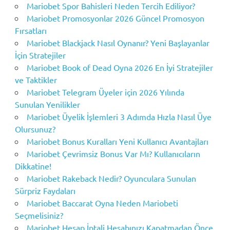
Mariobet Spor Bahisleri Neden Tercih Ediliyor?
Mariobet Promosyonlar 2026 Güncel Promosyon
Fırsatları
Mariobet Blackjack Nasıl Oynanır? Yeni Başlayanlar
İçin Stratejiler
Mariobet Book of Dead Oyna 2026 En İyi Stratejiler
ve Taktikler
Mariobet Telegram Üyeler için 2026 Yılında
Sunulan Yenilikler
Mariobet Üyelik İşlemleri 3 Adımda Hızla Nasıl Üye
Olursunuz?
Mariobet Bonus Kuralları Yeni Kullanıcı Avantajları
Mariobet Çevrimsiz Bonus Var Mı? Kullanıcıların
Dikkatine!
Mariobet Rakeback Nedir? Oyunculara Sunulan
Sürpriz Faydaları
Mariobet Baccarat Oyna Neden Mariobeti
Seçmelisiniz?
Mariobet Hesap İptali Hesabınızı Kapatmadan Önce