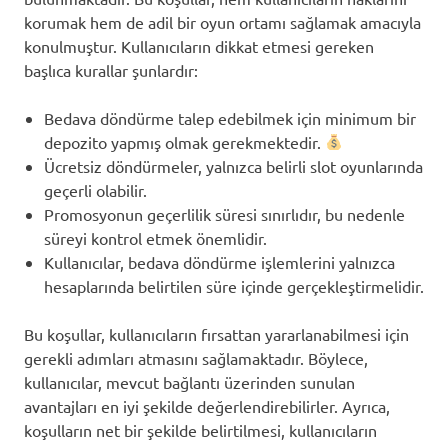
korumak hem de adil bir oyun ortamı sağlamak amacıyla
konulmuştur. Kullanıcıların dikkat etmesi gereken
başlıca kurallar şunlardır:
Bedava döndürme talep edebilmek için minimum bir
depozito yapmış olmak gerekmektedir.
Ücretsiz döndürmeler, yalnızca belirli slot oyunlarında
geçerli olabilir.
Promosyonun geçerlilik süresi sınırlıdır, bu nedenle
süreyi kontrol etmek önemlidir.
Kullanıcılar, bedava döndürme işlemlerini yalnızca
hesaplarında belirtilen süre içinde gerçekleştirmelidir.
Bu koşullar, kullanıcıların fırsattan yararlanabilmesi için
gerekli adımları atmasını sağlamaktadır. Böylece,
kullanıcılar, mevcut bağlantı üzerinden sunulan
avantajları en iyi şekilde değerlendirebilirler. Ayrıca,
koşulların net bir şekilde belirtilmesi, kullanıcıların