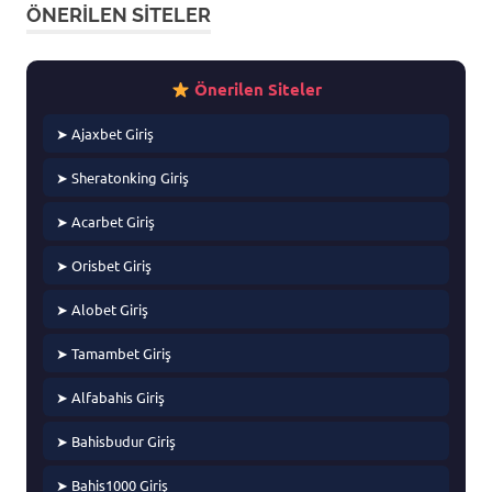
ÖNERILEN SITELER
Önerilen Siteler
➤ Ajaxbet Giriş
➤ Sheratonking Giriş
➤ Acarbet Giriş
➤ Orisbet Giriş
➤ Alobet Giriş
➤ Tamambet Giriş
➤ Alfabahis Giriş
➤ Bahisbudur Giriş
➤ Bahis1000 Giriş