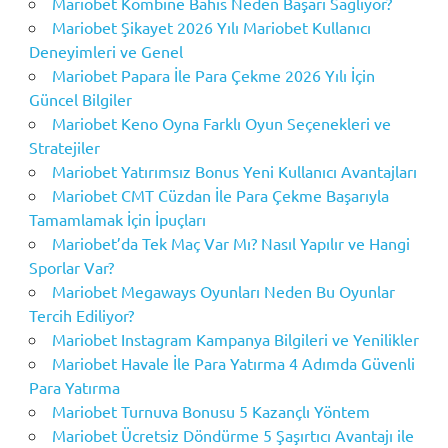
Mariobet Kombine Bahis Neden Başarı Sağlıyor?
Mariobet Şikayet 2026 Yılı Mariobet Kullanıcı
Deneyimleri ve Genel
Mariobet Papara İle Para Çekme 2026 Yılı İçin
Güncel Bilgiler
Mariobet Keno Oyna Farklı Oyun Seçenekleri ve
Stratejiler
Mariobet Yatırımsız Bonus Yeni Kullanıcı Avantajları
Mariobet CMT Cüzdan İle Para Çekme Başarıyla
Tamamlamak İçin İpuçları
Mariobet’da Tek Maç Var Mı? Nasıl Yapılır ve Hangi
Sporlar Var?
Mariobet Megaways Oyunları Neden Bu Oyunlar
Tercih Ediliyor?
Mariobet Instagram Kampanya Bilgileri ve Yenilikler
Mariobet Havale İle Para Yatırma 4 Adımda Güvenli
Para Yatırma
Mariobet Turnuva Bonusu 5 Kazançlı Yöntem
Mariobet Ücretsiz Döndürme 5 Şaşırtıcı Avantajı ile