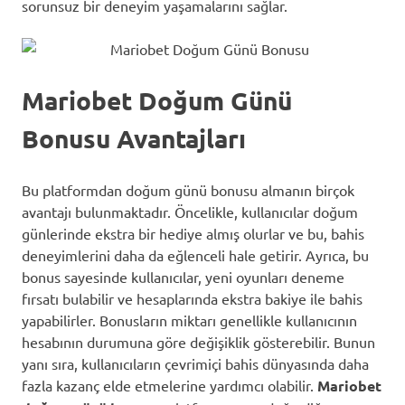
sorunsuz bir deneyim yaşamalarını sağlar.
Mariobet Doğum Günü
Bonusu Avantajları
Bu platformdan doğum günü bonusu almanın birçok
avantajı bulunmaktadır. Öncelikle, kullanıcılar doğum
günlerinde ekstra bir hediye almış olurlar ve bu, bahis
deneyimlerini daha da eğlenceli hale getirir. Ayrıca, bu
bonus sayesinde kullanıcılar, yeni oyunları deneme
fırsatı bulabilir ve hesaplarında ekstra bakiye ile bahis
yapabilirler. Bonusların miktarı genellikle kullanıcının
hesabının durumuna göre değişiklik gösterebilir. Bunun
yanı sıra, kullanıcıların çevrimiçi bahis dünyasında daha
fazla kazanç elde etmelerine yardımcı olabilir.
Mariobet