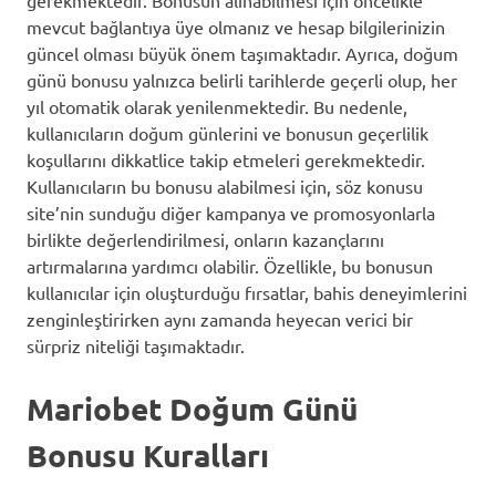
mevcut bağlantıya üye olmanız ve hesap bilgilerinizin
güncel olması büyük önem taşımaktadır. Ayrıca, doğum
günü bonusu yalnızca belirli tarihlerde geçerli olup, her
yıl otomatik olarak yenilenmektedir. Bu nedenle,
kullanıcıların doğum günlerini ve bonusun geçerlilik
koşullarını dikkatlice takip etmeleri gerekmektedir.
Kullanıcıların bu bonusu alabilmesi için, söz konusu
site’nin sunduğu diğer kampanya ve promosyonlarla
birlikte değerlendirilmesi, onların kazançlarını
artırmalarına yardımcı olabilir. Özellikle, bu bonusun
kullanıcılar için oluşturduğu fırsatlar, bahis deneyimlerini
zenginleştirirken aynı zamanda heyecan verici bir
sürpriz niteliği taşımaktadır.
Mariobet Doğum Günü
Bonusu Kuralları