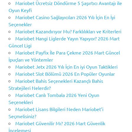
Mariobet Ücretsiz Döndürme 5 Şaşırtıcı Avantajı ile
Oyun Keyfi
Mariobet Casino Sağlayıcıları 2026 Yılı İçin En İyi
Seçenekler
Mariobet Kazandırıyor Mu? Farklılıkları ve Kriterleri
Mariobet Hangi Liglerde Yayın Yapıyor? 2026 Mart
Güncel Ligi
Mariobet Payfix İle Para Çekme 2026 Mart Güncel
İpuçları ve Yöntemler
Mariobet Jetx 2026 Yılı İçin En iyi Oyun Taktikleri
Mariobet Slot Bölümü 2026 En Popüler Oyunlar
Mariobet Bahis Seçenekleri Kazançlı Bahis
Stratejileri Nelerdir?
Mariobet Canlı Tombala 2026 Yeni Oyun
Seçenekleri
Mariobet Lisans Bilgileri Neden Mariobet’i
Seçmelisiniz?
Mariobet Güvenilir Mı? 2026 Mart Güvenlik
İncelemesi