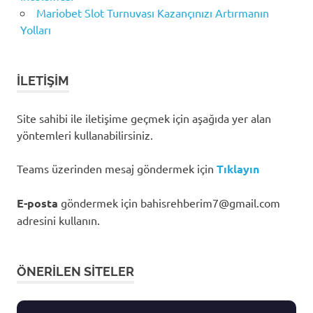
Mariobet Slot Turnuvası Kazançınızı Artırmanın
Yolları
İLETIŞIM
Site sahibi ile iletişime geçmek için aşağıda yer alan
yöntemleri kullanabilirsiniz.
Teams üzerinden mesaj göndermek için
Tıklayın
E-posta
göndermek için
bahisrehberim7@gmail.com
adresini kullanın.
ÖNERILEN SITELER