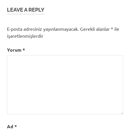
Mariobet
kampanyaları
LEAVE A REPLY
E-posta adresiniz yayınlanmayacak.
Gerekli alanlar
*
ile
işaretlenmişlerdir
Yorum
*
Ad
*