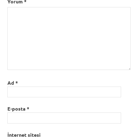
Yorum
*
Ad
*
E-posta
*
İnternet sitesi