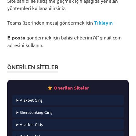
Site sahibi ile iletişime geçmek için aşağıda yer alan
yöntemleri kullanabilirsiniz.
Teams üzerinden mesaj göndermek için
Tıklayın
E-posta
göndermek için
bahisrehberim7@gmail.com
adresini kullanın.
ÖNERILEN SITELER
Önerilen Siteler
➤ Ajaxbet Giriş
➤ Sheratonking Giriş
➤ Acarbet Giriş