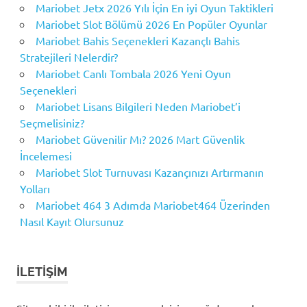
Mariobet Jetx 2026 Yılı İçin En iyi Oyun Taktikleri
Mariobet Slot Bölümü 2026 En Popüler Oyunlar
Mariobet Bahis Seçenekleri Kazançlı Bahis
Stratejileri Nelerdir?
Mariobet Canlı Tombala 2026 Yeni Oyun
Seçenekleri
Mariobet Lisans Bilgileri Neden Mariobet’i
Seçmelisiniz?
Mariobet Güvenilir Mı? 2026 Mart Güvenlik
İncelemesi
Mariobet Slot Turnuvası Kazançınızı Artırmanın
Yolları
Mariobet 464 3 Adımda Mariobet464 Üzerinden
Nasıl Kayıt Olursunuz
İLETIŞIM