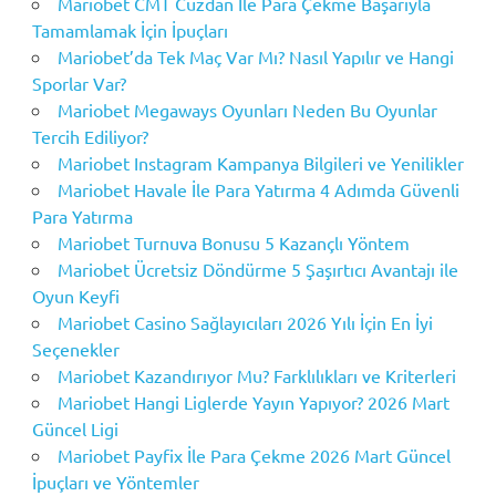
Mariobet CMT Cüzdan İle Para Çekme Başarıyla
Tamamlamak İçin İpuçları
Mariobet’da Tek Maç Var Mı? Nasıl Yapılır ve Hangi
Sporlar Var?
Mariobet Megaways Oyunları Neden Bu Oyunlar
Tercih Ediliyor?
Mariobet Instagram Kampanya Bilgileri ve Yenilikler
Mariobet Havale İle Para Yatırma 4 Adımda Güvenli
Para Yatırma
Mariobet Turnuva Bonusu 5 Kazançlı Yöntem
Mariobet Ücretsiz Döndürme 5 Şaşırtıcı Avantajı ile
Oyun Keyfi
Mariobet Casino Sağlayıcıları 2026 Yılı İçin En İyi
Seçenekler
Mariobet Kazandırıyor Mu? Farklılıkları ve Kriterleri
Mariobet Hangi Liglerde Yayın Yapıyor? 2026 Mart
Güncel Ligi
Mariobet Payfix İle Para Çekme 2026 Mart Güncel
İpuçları ve Yöntemler