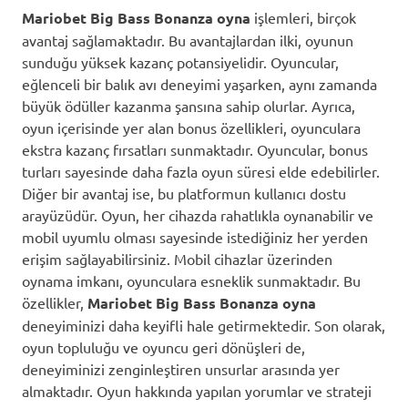
Mariobet Big Bass Bonanza oyna
işlemleri, birçok
avantaj sağlamaktadır. Bu avantajlardan ilki, oyunun
sunduğu yüksek kazanç potansiyelidir. Oyuncular,
eğlenceli bir balık avı deneyimi yaşarken, aynı zamanda
büyük ödüller kazanma şansına sahip olurlar. Ayrıca,
oyun içerisinde yer alan bonus özellikleri, oyunculara
ekstra kazanç fırsatları sunmaktadır. Oyuncular, bonus
turları sayesinde daha fazla oyun süresi elde edebilirler.
Diğer bir avantaj ise, bu platformun kullanıcı dostu
arayüzüdür. Oyun, her cihazda rahatlıkla oynanabilir ve
mobil uyumlu olması sayesinde istediğiniz her yerden
erişim sağlayabilirsiniz. Mobil cihazlar üzerinden
oynama imkanı, oyunculara esneklik sunmaktadır. Bu
özellikler,
Mariobet Big Bass Bonanza oyna
deneyiminizi daha keyifli hale getirmektedir. Son olarak,
oyun topluluğu ve oyuncu geri dönüşleri de,
deneyiminizi zenginleştiren unsurlar arasında yer
almaktadır. Oyun hakkında yapılan yorumlar ve strateji