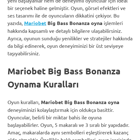
yeni başlayanlar hem de deneyimli oyuncular için ideal
bir seçenek haline gelmiştir. Oyun, görsel efektleri ve
ses tasarımı ile de oyuncuların dikkatini çekiyor. Bu
yazıda,
Mariobet
Big Bass Bonanza oyna
işlemleri
hakkında kapsamlı ve detaylı bilgilere ulaşabilirsiniz.
Ayrıca, oyunun sunduğu yenilikler ve stratejiler hakkında
da bilgi edinerek, oyun deneyiminizi bir üst seviyeye
taşıyabilirsiniz.
Mariobet Big Bass Bonanza
Oynama Kuralları
Oyun kuralları,
Mariobet Big Bass Bonanza oyna
deneyiminizi kolaylaştırmak için oldukça basittir.
Oyuncular, belirli bir miktar bahis ile oyuna
başlayabilirler. Oyun, 5 makaralı ve 3 sıralı bir yapıdadır.
Amaç, makaralarda aynı sembolleri eşleştirerek kazanç
elde etmektir. Özellikle balık sembolleri, oyun içerisinde