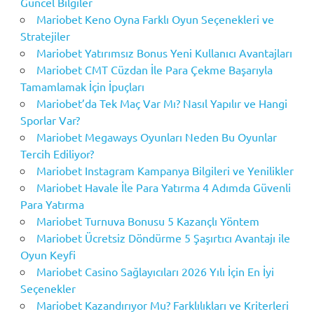
Güncel Bilgiler
Mariobet Keno Oyna Farklı Oyun Seçenekleri ve
Stratejiler
Mariobet Yatırımsız Bonus Yeni Kullanıcı Avantajları
Mariobet CMT Cüzdan İle Para Çekme Başarıyla
Tamamlamak İçin İpuçları
Mariobet’da Tek Maç Var Mı? Nasıl Yapılır ve Hangi
Sporlar Var?
Mariobet Megaways Oyunları Neden Bu Oyunlar
Tercih Ediliyor?
Mariobet Instagram Kampanya Bilgileri ve Yenilikler
Mariobet Havale İle Para Yatırma 4 Adımda Güvenli
Para Yatırma
Mariobet Turnuva Bonusu 5 Kazançlı Yöntem
Mariobet Ücretsiz Döndürme 5 Şaşırtıcı Avantajı ile
Oyun Keyfi
Mariobet Casino Sağlayıcıları 2026 Yılı İçin En İyi
Seçenekler
Mariobet Kazandırıyor Mu? Farklılıkları ve Kriterleri