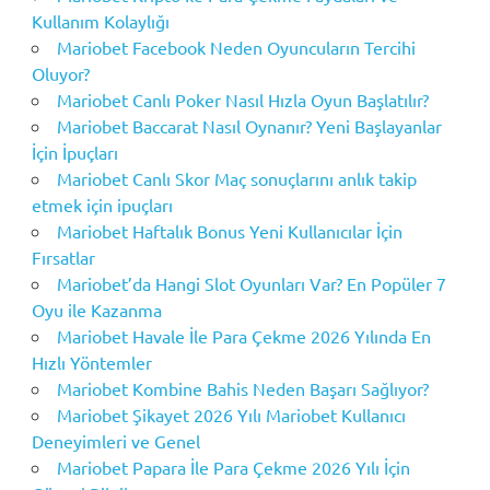
Kullanım Kolaylığı
Mariobet Facebook Neden Oyuncuların Tercihi
Oluyor?
Mariobet Canlı Poker Nasıl Hızla Oyun Başlatılır?
Mariobet Baccarat Nasıl Oynanır? Yeni Başlayanlar
İçin İpuçları
Mariobet Canlı Skor Maç sonuçlarını anlık takip
etmek için ipuçları
Mariobet Haftalık Bonus Yeni Kullanıcılar İçin
Fırsatlar
Mariobet’da Hangi Slot Oyunları Var? En Popüler 7
Oyu ile Kazanma
Mariobet Havale İle Para Çekme 2026 Yılında En
Hızlı Yöntemler
Mariobet Kombine Bahis Neden Başarı Sağlıyor?
Mariobet Şikayet 2026 Yılı Mariobet Kullanıcı
Deneyimleri ve Genel
Mariobet Papara İle Para Çekme 2026 Yılı İçin