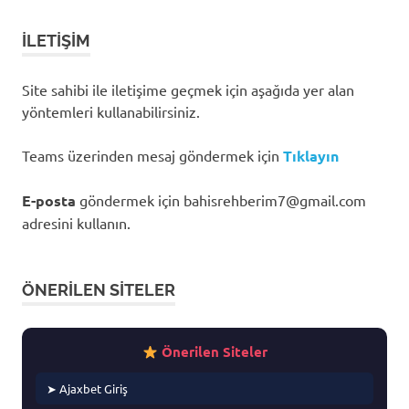
İLETIŞIM
Site sahibi ile iletişime geçmek için aşağıda yer alan
yöntemleri kullanabilirsiniz.
Teams üzerinden mesaj göndermek için
Tıklayın
E-posta
göndermek için
bahisrehberim7@gmail.com
adresini kullanın.
ÖNERILEN SITELER
Önerilen Siteler
➤ Ajaxbet Giriş