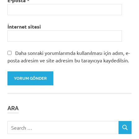
E-posta
*
İnternet sitesi
Daha sonraki yorumlarımda kullanılması için adım, e-
posta adresim ve site adresim bu tarayıcıya kaydedilsin.
ARA
Search
SEARCH
for: