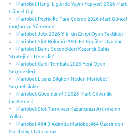
Mariobet Hangi Liglerde Yayın Yapıyor? 2026 Mart
Güncel Ligi
Mariobet Payfix İle Para Çekme 2026 Mart Güncel
İpuçları ve Yöntemler
Mariobet Jetx 2026 Yılı İçin En iyi Oyun Taktikleri
Mariobet Slot Bölümü 2026 En Popüler Oyunlar
Mariobet Bahis Seçenekleri Kazançlı Bahis
Stratejileri Nelerdir?
Mariobet Canlı Tombala 2026 Yeni Oyun
Seçenekleri
Mariobet Lisans Bilgileri Neden Mariobet’i
Seçmelisiniz?
Mariobet Güvenilir Mı? 2026 Mart Güvenlik
İncelemesi
Mariobet Slot Turnuvası Kazançınızı Artırmanın
Yolları
Mariobet 464 3 Adımda Mariobet464 Üzerinden
Nasıl Kayıt Olursunuz