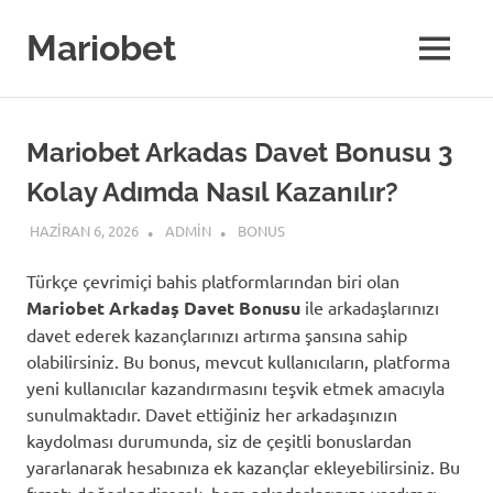
Skip
to
Mariobet
MENU
content
Mariobet Arkadas Davet Bonusu 3
Kolay Adımda Nasıl Kazanılır?
HAZIRAN 6, 2026
ADMIN
BONUS
Türkçe çevrimiçi bahis platformlarından biri olan
Mariobet Arkadaş Davet Bonusu
ile arkadaşlarınızı
davet ederek kazançlarınızı artırma şansına sahip
olabilirsiniz. Bu bonus, mevcut kullanıcıların, platforma
yeni kullanıcılar kazandırmasını teşvik etmek amacıyla
sunulmaktadır. Davet ettiğiniz her arkadaşınızın
kaydolması durumunda, siz de çeşitli bonuslardan
yararlanarak hesabınıza ek kazançlar ekleyebilirsiniz. Bu
fırsatı değerlendirerek, hem arkadaşlarınıza yardımcı