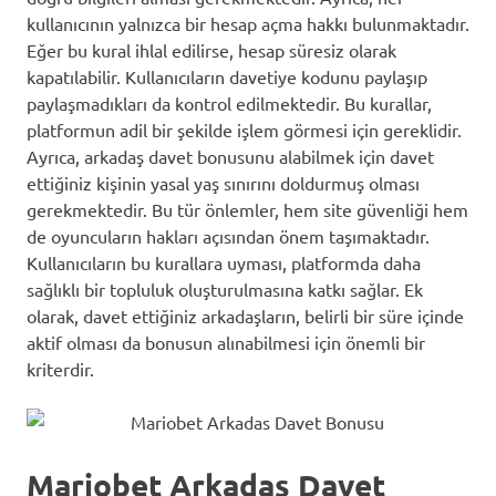
kullanıcının yalnızca bir hesap açma hakkı bulunmaktadır.
Eğer bu kural ihlal edilirse, hesap süresiz olarak
kapatılabilir. Kullanıcıların davetiye kodunu paylaşıp
paylaşmadıkları da kontrol edilmektedir. Bu kurallar,
platformun adil bir şekilde işlem görmesi için gereklidir.
Ayrıca, arkadaş davet bonusunu alabilmek için davet
ettiğiniz kişinin yasal yaş sınırını doldurmuş olması
gerekmektedir. Bu tür önlemler, hem site güvenliği hem
de oyuncuların hakları açısından önem taşımaktadır.
Kullanıcıların bu kurallara uyması, platformda daha
sağlıklı bir topluluk oluşturulmasına katkı sağlar. Ek
olarak, davet ettiğiniz arkadaşların, belirli bir süre içinde
aktif olması da bonusun alınabilmesi için önemli bir
kriterdir.
Mariobet Arkadaş Davet