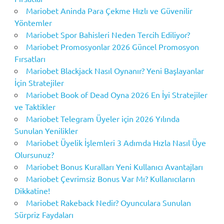
Mariobet Aninda Para Çekme Hızlı ve Güvenilir
Yöntemler
Mariobet Spor Bahisleri Neden Tercih Ediliyor?
Mariobet Promosyonlar 2026 Güncel Promosyon
Fırsatları
Mariobet Blackjack Nasıl Oynanır? Yeni Başlayanlar
İçin Stratejiler
Mariobet Book of Dead Oyna 2026 En İyi Stratejiler
ve Taktikler
Mariobet Telegram Üyeler için 2026 Yılında
Sunulan Yenilikler
Mariobet Üyelik İşlemleri 3 Adımda Hızla Nasıl Üye
Olursunuz?
Mariobet Bonus Kuralları Yeni Kullanıcı Avantajları
Mariobet Çevrimsiz Bonus Var Mı? Kullanıcıların
Dikkatine!
Mariobet Rakeback Nedir? Oyunculara Sunulan
Sürpriz Faydaları