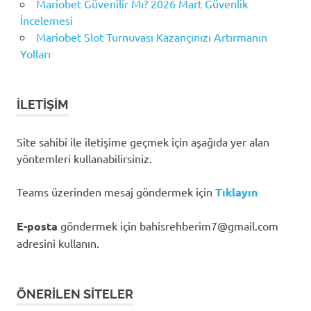
Mariobet Güvenilir Mı? 2026 Mart Güvenlik
İncelemesi
Mariobet Slot Turnuvası Kazançınızı Artırmanın
Yolları
İLETIŞIM
Site sahibi ile iletişime geçmek için aşağıda yer alan
yöntemleri kullanabilirsiniz.
Teams üzerinden mesaj göndermek için
Tıklayın
E-posta
göndermek için
bahisrehberim7@gmail.com
adresini kullanın.
ÖNERILEN SITELER