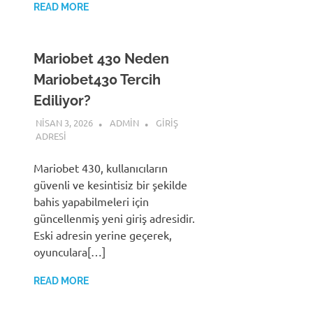
READ MORE
Mariobet 430 Neden
Mariobet430 Tercih
Ediliyor?
NISAN 3, 2026
ADMIN
GIRIŞ
ADRESI
Mariobet 430, kullanıcıların
güvenli ve kesintisiz bir şekilde
bahis yapabilmeleri için
güncellenmiş yeni giriş adresidir.
Eski adresin yerine geçerek,
oyunculara[…]
READ MORE