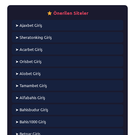
Önerilen Siteler
➤ Ajaxbet Giriş
➤ Sheratonking Giriş
➤ Acarbet Giriş
➤ Orisbet Giriş
➤ Alobet Giriş
➤ Tamambet Giriş
➤ Alfabahis Giriş
➤ Bahisbudur Giriş
➤ Bahis1000 Giriş
➤ Betgar Giriş