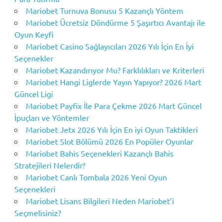
Mariobet Turnuva Bonusu 5 Kazançlı Yöntem
Mariobet Ücretsiz Döndürme 5 Şaşırtıcı Avantajı ile
Oyun Keyfi
Mariobet Casino Sağlayıcıları 2026 Yılı İçin En İyi
Seçenekler
Mariobet Kazandırıyor Mu? Farklılıkları ve Kriterleri
Mariobet Hangi Liglerde Yayın Yapıyor? 2026 Mart
Güncel Ligi
Mariobet Payfix İle Para Çekme 2026 Mart Güncel
İpuçları ve Yöntemler
Mariobet Jetx 2026 Yılı İçin En iyi Oyun Taktikleri
Mariobet Slot Bölümü 2026 En Popüler Oyunlar
Mariobet Bahis Seçenekleri Kazançlı Bahis
Stratejileri Nelerdir?
Mariobet Canlı Tombala 2026 Yeni Oyun
Seçenekleri
Mariobet Lisans Bilgileri Neden Mariobet’i
Seçmelisiniz?