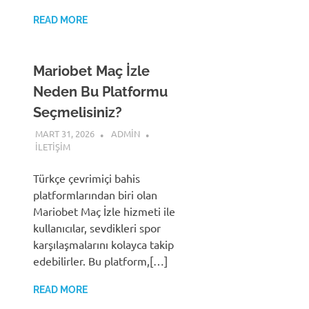
READ MORE
Mariobet Maç İzle
Neden Bu Platformu
Seçmelisiniz?
MART 31, 2026
ADMIN
İLETIŞIM
Türkçe çevrimiçi bahis
platformlarından biri olan
Mariobet Maç İzle hizmeti ile
kullanıcılar, sevdikleri spor
karşılaşmalarını kolayca takip
edebilirler. Bu platform,[…]
READ MORE