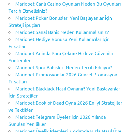
Mariobet Canlı Casino Oyunları Neden Bu Oyunları
Tercih Etmelisiniz?
Mariobet Poker Bonusları Yeni Başlayanlar İçin
Strateji İpuçları
Mariobet Sanal Bahis Neden Kullanmalısınız?
Mariobet Hediye Bonusu Yeni Kullanıcılar İçin
Fırsatlar
Mariobet Aninda Para Çekme Hızlı ve Güvenilir
Yöntemler
Mariobet Spor Bahisleri Neden Tercih Ediliyor?
Mariobet Promosyonlar 2026 Güncel Promosyon
Fırsatları
Mariobet Blackjack Nasıl Oynanır? Yeni Başlayanlar
İçin Stratejiler
Mariobet Book of Dead Oyna 2026 En İyi Stratejiler
ve Taktikler
Mariobet Telegram Üyeler için 2026 Yılında
Sunulan Yenilikler
Mariobet Üyelik İşlemleri 3 Adımda Hızla Nasıl Üye