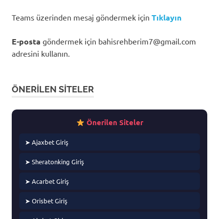
Teams üzerinden mesaj göndermek için
Tıklayın
E-posta
göndermek için
bahisrehberim7@gmail.com
adresini kullanın.
ÖNERILEN SITELER
Önerilen Siteler
➤ Ajaxbet Giriş
➤ Sheratonking Giriş
➤ Acarbet Giriş
➤ Orisbet Giriş