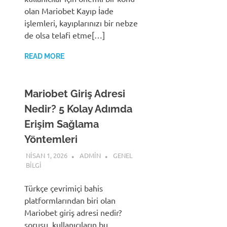
olan Mariobet Kayıp İade
işlemleri, kayıplarınızı bir nebze
de olsa telafi etme[…]
READ MORE
Mariobet Giriş Adresi
Nedir? 5 Kolay Adımda
Erişim Sağlama
Yöntemleri
NISAN 1, 2026
ADMIN
GENEL
BILGI
Türkçe çevrimiçi bahis
platformlarından biri olan
Mariobet giriş adresi nedir?
sorusu, kullanıcıların bu