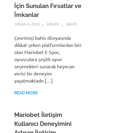
İçin Sunulan Fırsatlar ve
İmkanlar
NISAN 4, 2026
ADMIN
BAHIS
Çevrimiçi bahis dünyasında
dikkat çeken platformlardan biri
olan Mariobet E-Spor,
oyunculara çeşitli oyun
seçenekleri sunarak heyecan
verici bir deneyim
yaşatmaktadır.[…]
READ MORE
Mariobet İletişim
Kullanıcı Deneyimini
Artıran İletişim