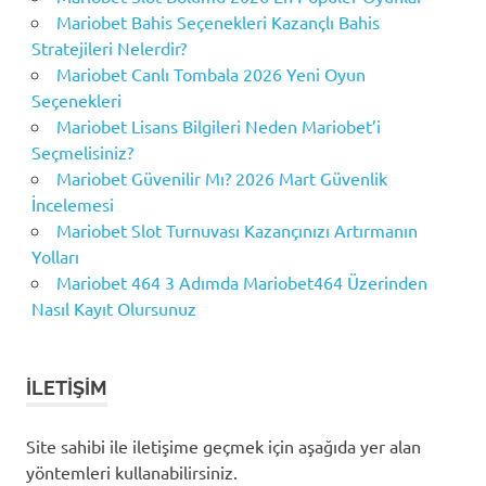
Mariobet Bahis Seçenekleri Kazançlı Bahis
Stratejileri Nelerdir?
Mariobet Canlı Tombala 2026 Yeni Oyun
Seçenekleri
Mariobet Lisans Bilgileri Neden Mariobet’i
Seçmelisiniz?
Mariobet Güvenilir Mı? 2026 Mart Güvenlik
İncelemesi
Mariobet Slot Turnuvası Kazançınızı Artırmanın
Yolları
Mariobet 464 3 Adımda Mariobet464 Üzerinden
Nasıl Kayıt Olursunuz
İLETIŞIM
Site sahibi ile iletişime geçmek için aşağıda yer alan
yöntemleri kullanabilirsiniz.