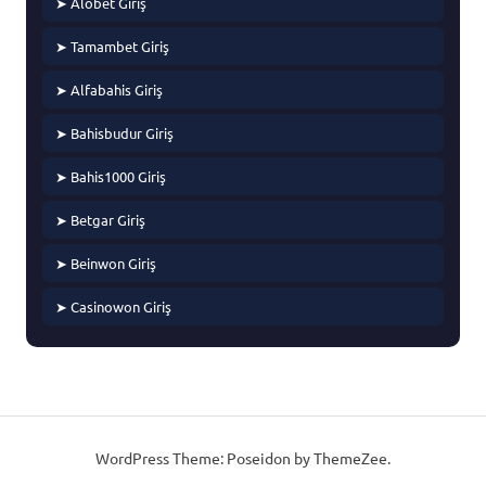
➤ Alobet Giriş
➤ Tamambet Giriş
➤ Alfabahis Giriş
➤ Bahisbudur Giriş
➤ Bahis1000 Giriş
➤ Betgar Giriş
➤ Beinwon Giriş
➤ Casinowon Giriş
WordPress Theme: Poseidon by ThemeZee.