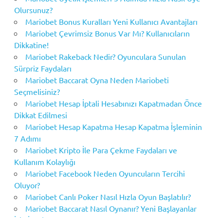
Olursunuz?
Mariobet Bonus Kuralları Yeni Kullanıcı Avantajları
Mariobet Çevrimsiz Bonus Var Mı? Kullanıcıların
Dikkatine!
Mariobet Rakeback Nedir? Oyunculara Sunulan
Sürpriz Faydaları
Mariobet Baccarat Oyna Neden Mariobeti
Seçmelisiniz?
Mariobet Hesap İptali Hesabınızı Kapatmadan Önce
Dikkat Edilmesi
Mariobet Hesap Kapatma Hesap Kapatma İşleminin
7 Adımı
Mariobet Kripto İle Para Çekme Faydaları ve
Kullanım Kolaylığı
Mariobet Facebook Neden Oyuncuların Tercihi
Oluyor?
Mariobet Canlı Poker Nasıl Hızla Oyun Başlatılır?
Mariobet Baccarat Nasıl Oynanır? Yeni Başlayanlar