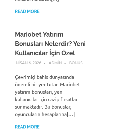
READ MORE
Mariobet Yatırım
Bonusları Nelerdir? Yeni
Kullanıcılar İçin Özel
NISAN 6, 2026
ADMIN
BONUS
Çevrimiçi bahis dünyasında
önemli bir yer tutan Mariobet
yatırım bonusları, yeni
kullanıcılar için cazip fırsatlar
sunmaktadır. Bu bonuslar,
oyuncuların hesaplarına[…]
READ MORE